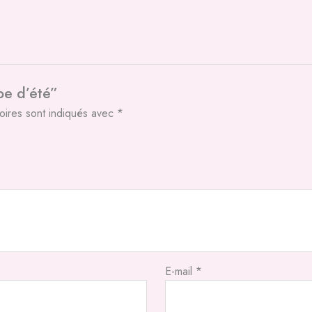
be d’été”
oires sont indiqués avec
*
E-mail
*