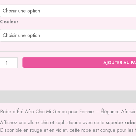
de
Robe
d'été
Couleur
AJOUTER AU PA
Description
Informations complémentaires
Avis (0)
Robe d’Été Afro Chic Mi-Genou pour Femme – Élégance Africa
Affichez une allure chic et sophistiquée avec cette superbe
robe
Disponible en rouge et en violet, cette robe est conçue pour les