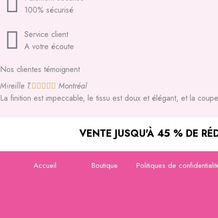
100% sécurisé
Service client
A votre écoute
Nos clientes témoignent
Mireille T.
Montréal





La finition est impeccable, le tissu est doux et élégant, et la cou
VENTE JUSQU'À 45 % DE RÉ
Accueil
Boutique
Politiques de confidentialit