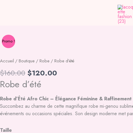
Aller
au
contenu
Promo !
Accueil
/
Boutique
/
Robe
/ Robe d’été
Le
Le
$
160.00
$
120.00
prix
prix
Robe d’été
initial
actuel
était :
est :
Robe d’Été Afro Chic – Élégance Féminine & Raffinement
$160.00.
$120.00.
Succombez au charme de cette magnifique robe mi-genou sublimée pa
événements ou occasions spéciales. Son design moderne met parfai
quantité
Taille