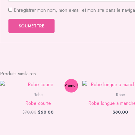
Enregistrer mon nom, mon e-mail et mon site dans le navig
Produits similaires
Le
Le
Promo !
prix
prix
initial
actuel
Robe
Robe
était :
est :
Robe courte
Robe longue a manch
$70.00.
$60.00.
$
70.00
$
60.00
$
80.00