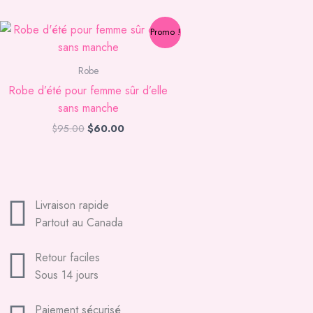
Le
Le
Promo !
prix
prix
initial
actuel
était :
est :
Robe
$95.00.
$60.00.
Robe d’été pour femme sûr d’elle
sans manche
$
95.00
$
60.00
Livraison rapide
Partout au Canada
Retour faciles
Sous 14 jours
Paiement sécurisé