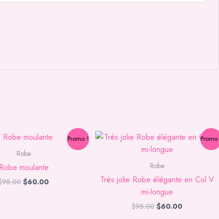
Le
Le
Le
Le
Promo !
Promo 
prix
prix
prix
prix
initial
actuel
initial
actuel
Robe
était :
est :
était :
est :
Robe
Robe moulante
$95.00.
$60.00.
$95.00.
$60.00.
Très jolie Robe élégante en Col V
$
95.00
$
60.00
mi-longue
$
95.00
$
60.00