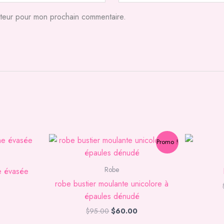
ateur pour mon prochain commentaire.
Le
Le
Promo !
prix
prix
initial
actuel
était :
est :
Robe
e évasée
$95.00.
$60.00.
robe bustier moulante unicolore à
épaules dénudé
$
95.00
$
60.00