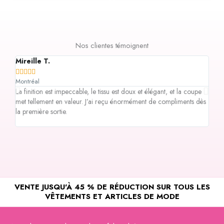
Nos clientes témoignent
Mireille T.
Soni








Montréal
Otta
La finition est impeccable, le tissu est doux et élégant, et la coupe
J’av
met tellement en valeur. J’ai reçu énormément de compliments dès
acco
la première sortie.
profe
vrai.
VENTE JUSQU'À 45 % DE RÉDUCTION SUR TOUS LES
VÊTEMENTS ET ARTICLES DE MODE