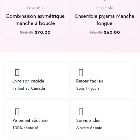
initial
actuel
initial
actuel
était :
est :
était :
est :
Ensemble
Ensemble
$98.00.
$70.00.
$95.00.
$60.00.
Combinaison asymétrique
Ensemble pyjama Manche
manche à boucle
longue
$
98.00
$
70.00
$
95.00
$
60.00
Livraison rapide
Retour faciles
Partout au Canada
Sous 14 jours
Paiement sécurisé
Service client
100% sécurisé
A votre écoute