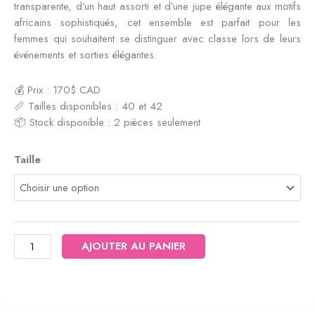
transparente, d’un haut assorti et d’une jupe élégante aux motifs
africains sophistiqués, cet ensemble est parfait pour les
femmes qui souhaitent se distinguer avec classe lors de leurs
événements et sorties élégantes.
💰 Prix : 170$ CAD
📏 Tailles disponibles : 40 et 42
📦 Stock disponible : 2 pièces seulement
quantité
Taille
de
Ensemble
3
pièces
AJOUTER AU PANIER