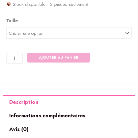
Stock disponible : 2 pièces seulement
quantité
Taille
de
Tenue
africaine
AJOUTER AU PANIER
Description
Informations complémentaires
Avis (0)