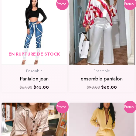
Le
Le
Le
Le
Promo !
Promo !
prix
prix
prix
prix
initial
actuel
initial
actuel
était :
est :
était :
est :
$67.00.
$45.00.
$90.00.
$60.00.
EN RUPTURE DE STOCK
Ensemble
Ensemble
Pantalon jean
ensemble pantalon
$
67.00
$
45.00
$
90.00
$
60.00
Le
Le
Le
Le
Promo !
Promo !
prix
prix
prix
prix
initial
actuel
initial
actuel
était :
est :
était :
est :
$95.00.
$60.00.
$85.00.
$65.00.