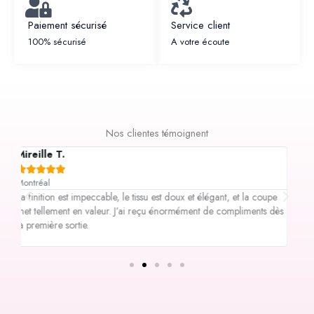
Paiement sécurisé
Service client
100% sécurisé
A votre écoute
Nos clientes témoignent
Sonia K.,
Gr






Ottawa
Tor
e
J’avais peur de commander en ligne, mais l’équipe m’a
Les
dès
accompagnée du début à la fin avec beaucoup de
me 
professionnalisme. Livraison rapide et tenue encore plus belle en
LA
vrai.