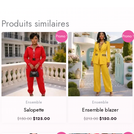
Produits similaires
Le
Le
Le
Le
Promo !
Promo !
prix
prix
prix
prix
initial
actuel
initial
actuel
était :
est :
était :
est :
$150.00.
$125.00.
$213.00.
$150.00
Ensemble
Ensemble
Salopette
Ensemble blazer
$
150.00
$
125.00
$
213.00
$
150.00