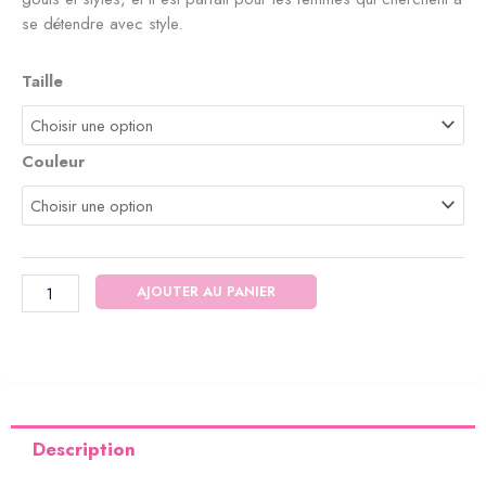
se détendre avec style.
quantité
Taille
de
Pyjama
manche
Couleur
courte
pour
femme
en
satin
AJOUTER AU PANIER
Description