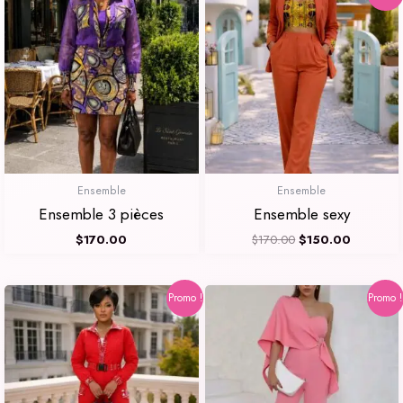
prix
prix
initial
actuel
était :
est :
$170.00.
$150.00
Ensemble
Ensemble
Ensemble 3 pièces
Ensemble sexy
$
170.00
$
170.00
$
150.00
Le
Le
Le
Le
Promo !
Promo !
prix
prix
prix
prix
initial
actuel
initial
actuel
était :
est :
était :
est :
$150.00.
$125.00.
$98.00.
$70.00.