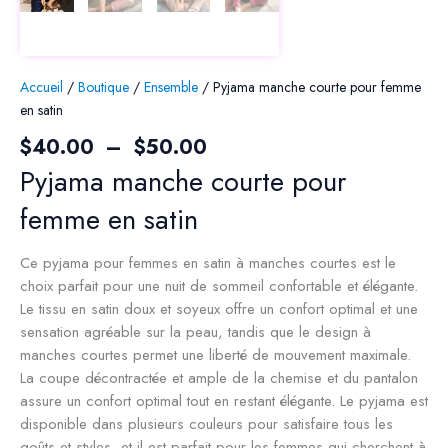
Accueil
/
Boutique
/
Ensemble
/ Pyjama manche courte pour femme
en satin
Plage
$
40.00
–
$
50.00
de
Pyjama manche courte pour
prix :
femme en satin
$40.00
à
$50.00
Ce pyjama pour femmes en satin à manches courtes est le
choix parfait pour une nuit de sommeil confortable et élégante.
Le tissu en satin doux et soyeux offre un confort optimal et une
sensation agréable sur la peau, tandis que le design à
manches courtes permet une liberté de mouvement maximale.
La coupe décontractée et ample de la chemise et du pantalon
assure un confort optimal tout en restant élégante. Le pyjama est
disponible dans plusieurs couleurs pour satisfaire tous les
goûts et styles, et il est parfait pour les femmes qui cherchent à