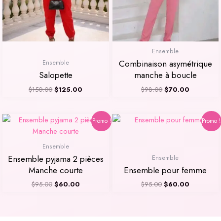
Ensemble
Combinaison asymétrique
Ensemble
Salopette
manche à boucle
$
150.00
$
125.00
$
98.00
$
70.00
Le
Le
Le
Le
Promo !
Promo !
prix
prix
prix
prix
initial
actuel
initial
actuel
était :
est :
était :
est :
Ensemble
$95.00.
$60.00.
$95.00.
$60.00.
Ensemble pyjama 2 pièces
Ensemble
Manche courte
Ensemble pour femme
$
95.00
$
60.00
$
95.00
$
60.00