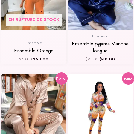
EN RUPTURE DE STOCK
Ensemble
Ensemble pyjama Manche
Ensemble
Ensemble Orange
longue
$
70.00
$
60.00
$
95.00
$
60.00
Le
Le
Le
Le
Promo !
Promo !
prix
prix
prix
prix
initial
actuel
initial
actuel
était :
est :
était :
est :
$95.00.
$60.00.
$95.00.
$60.00.