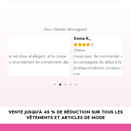
Nos clientes témoignent
Sonia K.,
Gr






Ottawa
Tor
e
J’avais peur de commander en ligne, mais l’équipe m’a
Les
dès
accompagnée du début à la fin avec beaucoup de
me 
professionnalisme. Livraison rapide et tenue encore plus belle en
LA
vrai.
VENTE JUSQU'À 45 % DE RÉDUCTION SUR TOUS LES
VÊTEMENTS ET ARTICLES DE MODE