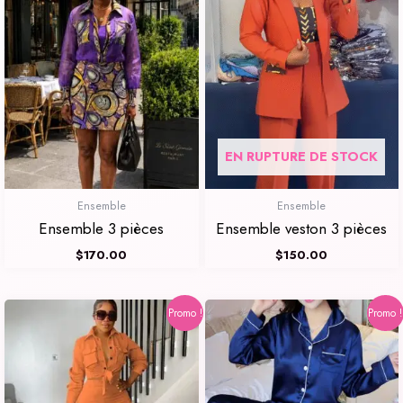
EN RUPTURE DE STOCK
Ensemble
Ensemble
Ensemble 3 pièces
Ensemble veston 3 pièces
$
170.00
$
150.00
Le
Le
Le
Le
Promo !
Promo !
prix
prix
prix
prix
initial
actuel
initial
actuel
était :
est :
était :
est :
$70.00.
$60.00.
$95.00.
$60.00.