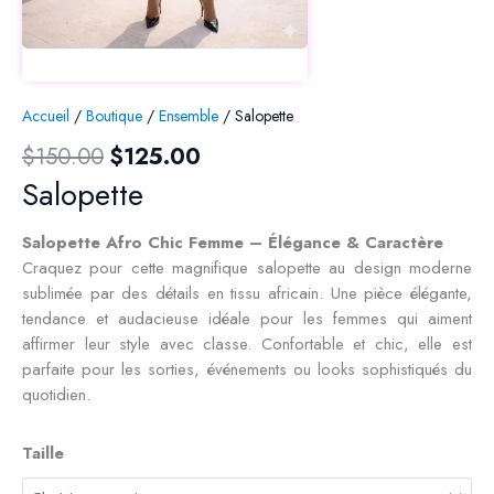
Accueil
/
Boutique
/
Ensemble
/ Salopette
Le
Le
$
150.00
$
125.00
prix
prix
Salopette
initial
actuel
était :
est :
Salopette Afro Chic Femme – Élégance & Caractère
$150.00.
$125.00.
Craquez pour cette magnifique salopette au design moderne
sublimée par des détails en tissu africain. Une pièce élégante,
tendance et audacieuse idéale pour les femmes qui aiment
affirmer leur style avec classe. Confortable et chic, elle est
parfaite pour les sorties, événements ou looks sophistiqués du
quotidien.
quantité
Taille
de